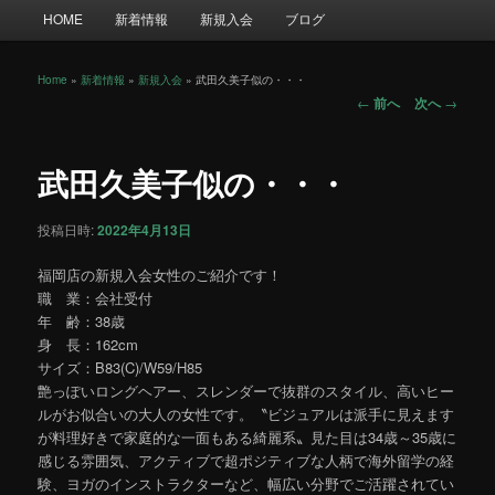
メ
HOME
新着情報
新規入会
ブログ
イ
ン
メ
Home
»
新着情報
»
新規入会
»
武田久美子似の・・・
投
ニ
←
前へ
次へ
→
稿
ュ
ナ
ー
ビ
武田久美子似の・・・
ゲ
ー
投稿日時:
2022年4月13日
シ
ョ
福岡店の新規入会女性のご紹介です！
ン
職 業：会社受付
年 齢：38歳
身 長：162cm
サイズ：B83(C)/W59/H85
艶っぽいロングヘアー、スレンダーで抜群のスタイル、高いヒー
ルがお似合いの大人の女性です。〝ビジュアルは派手に見えます
が料理好きで家庭的な一面もある綺麗系〟見た目は34歳～35歳に
感じる雰囲気、アクティブで超ポジティブな人柄で海外留学の経
験、ヨガのインストラクターなど、幅広い分野でご活躍されてい