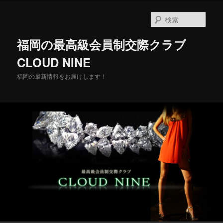
メ
イ
検
ン
索
コ
福岡の最高級会員制交際クラブ
ン
テ
CLOUD NINE
ン
福岡の最新情報をお届けします！
ツ
へ
移
動