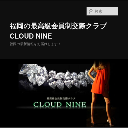
メ
イ
検
ン
索
コ
福岡の最高級会員制交際クラブ
ン
テ
CLOUD NINE
ン
福岡の最新情報をお届けします！
ツ
へ
移
動