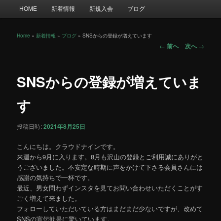
メ
HOME
新着情報
新規入会
ブログ
イ
ン
メ
Home
»
新着情報
»
ブログ
»
SNSからの登録が増えています
投
ニ
←
前へ
次へ
→
稿
ュ
ナ
ー
ビ
SNSからの登録が増えていま
ゲ
ー
す
シ
ョ
投稿日時:
2021年8月25日
ン
こんにちは。クラウドナインです。
来週から9月に入ります。8月も沢山の登録とご利用誠にありがと
うございました。不安定な時期に声をかけて下さる会員さんには
感謝の気持ちで一杯です。
最近、男女問わずインスタを見てお問い合わせいただくことがす
ごく増えて来ました。
フォローしていただいている方はまだまだ少ないですが、改めて
SNSの宣伝効果に驚いています。