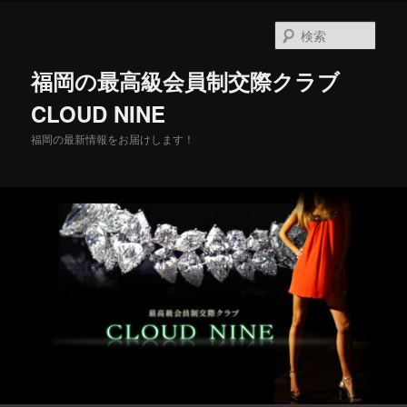
メ
イ
検
ン
索
コ
福岡の最高級会員制交際クラブ
ン
テ
CLOUD NINE
ン
福岡の最新情報をお届けします！
ツ
へ
移
動