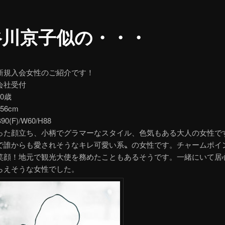
谷川京子似の・・・
新規入会女性のご紹介です！
会社受付
0歳
56cm
(F)/W60/H88
った顔立ち、小柄でグラマーなスタイル、色気もある大人の女性で
で誰からも愛されそうなキレ可愛い系〟の女性です。チャームポイ
笑顔！地元で観光大使を務めたこともあるそうです。一緒にいて居
らえそうな女性でした。