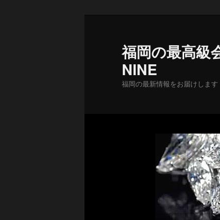
メ
イ
ン
福岡の最高級会
コ
NINE
ン
テ
福岡の最新情報をお届けします
ン
ツ
へ
移
動