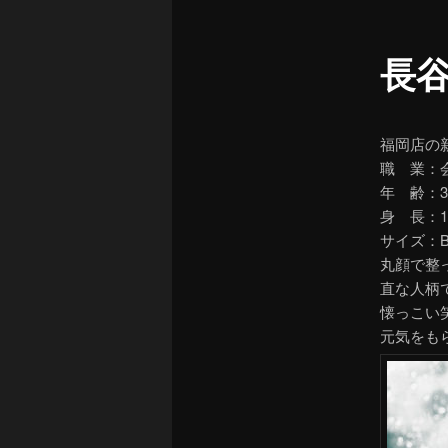
ュ
ー
長
福岡店の
職 業：
年 齢：3
身 長：1
サイズ：B90
丸顔で整
直な人柄
懐っこい
元気をも