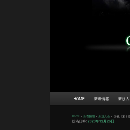
メ
HOME
新着情報
新規入
イ
ン
メ
Home
»
新着情報
»
新規入会
»
長谷川京子
投稿日時:
2020年12月26日
ニ