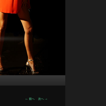
投
←
前へ
次へ
→
稿