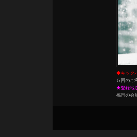
◆キック
５回のご
★登録地
福岡の会