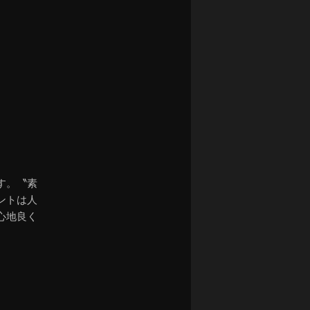
ナ
ビ
ゲ
ー
シ
ョ
ン
す。〝素
ントは人
心地良く