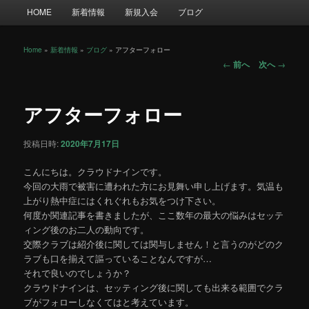
メ
HOME
新着情報
新規入会
ブログ
イ
ン
メ
Home
»
新着情報
»
ブログ
»
アフターフォロー
投
ニ
←
前へ
次へ
→
稿
ュ
ナ
ー
ビ
アフターフォロー
ゲ
ー
投稿日時:
2020年7月17日
シ
ョ
こんにちは。クラウドナインです。
ン
今回の大雨で被害に遭われた方にお見舞い申し上げます。気温も
上がり熱中症にはくれぐれもお気をつけ下さい。
何度か関連記事を書きましたが、ここ数年の最大の悩みはセッテ
ィング後のお二人の動向です。
交際クラブは紹介後に関しては関与しません！と言うのがどのク
ラブも口を揃えて謳っていることなんですが…
それで良いのでしょうか？
クラウドナインは、セッティング後に関しても出来る範囲でクラ
ブがフォローしなくてはと考えています。