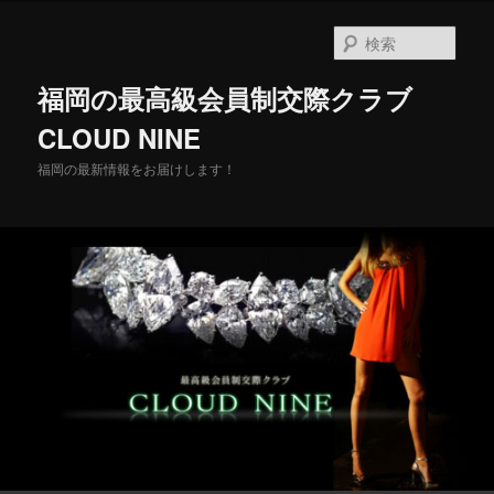
メ
イ
検
ン
索
コ
福岡の最高級会員制交際クラブ
ン
テ
CLOUD NINE
ン
福岡の最新情報をお届けします！
ツ
へ
移
動