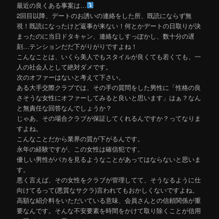
最近の良くある事案は…
2回目以降、デートのお誘いの連絡をした所、既読にならず無
視！既読になったけど返事が来ない！何とかデートの日取りが決
まったのに当日ドタキャン、連絡なしすっぽかし、数十分の遅
刻…テンションだだ下がりがりですよね！
こんなことは、いくら美人でもスタイルが良くても若くても、一
人の社会人として絶対ダメです。
次のオファーはないと考えて下さい。
ある大手交際クラブでは、その手の質問をした男性に「性格の良
さそうな女性にオファーしてみると良いと思います」はぁ？なん
と無責任な回答なんでしょうか？
じゃあ、その場合クラブが保証してくれるんですか？ってなりま
すよね。
こんなことだから業界の質が下がるんです。
永年の経験ですが、この女性は確信犯です。
優しい男性がバカを見るようなことがあってはならないと思いま
す。
悪く言えば、その女性をクラブが管理してて、そうなるように仕
向けてるって(悪質なサクラ)言われてもおかしくないですよね。
高額な紹介料をいただいている意味、会員さんとの信頼関係が重
要なんです。そんな不安要素を時間をかけて取り除くことが信用