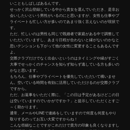
いこともしばしばあるんです。
せっかく沢山登録している中から貴女を選んでいただき、是非お
会いしたいという男性がいるのにと思いますが、女性も仕事やプ
ライベートも忙しい方が多いのであまり強く言えないのが現状で
す。
ただ、忙しいのは男性も同じで既婚者で家庭がある中で調整して
いただいていますし、あまり日程が合わないと縁がないのかなと
思いテンションも下がって他の女性に変更することもあるんです
よ。
交際クラブだけでなく出会いというのはタイミングや縁がすごく
大事でせっかくのチャンスを知らず知らず逃している方も多いの
かなと思います。
もちろん、仕事やプライベートを優先していただいて構いませ
ん。空いている時間を有効に活用していただけるのが交際クラブ
ですから。
ただ、お返事をいただく際に、「この日は予定があるけどこの日
は空いていますのでいかがですか？」と提示していただくとすご
～く助かります。
通常、メールやLINEで連絡をしていますので何度も何度もやり
取りするのってお互い大変ですからね！
こんな些細なことですがこれだけで貴方の印象も良くなりますし