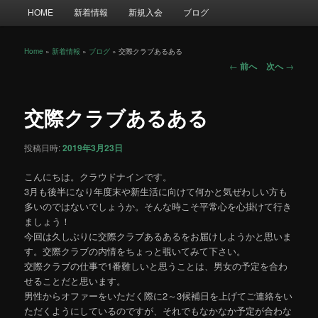
メ
HOME
新着情報
新規入会
ブログ
イ
ン
メ
Home
»
新着情報
»
ブログ
»
交際クラブあるある
投
ニ
←
前へ
次へ
→
稿
ュ
ナ
ー
ビ
交際クラブあるある
ゲ
ー
投稿日時:
2019年3月23日
シ
ョ
こんにちは。クラウドナインです。
ン
3月も後半になり年度末や新生活に向けて何かと気ぜわしい方も
多いのではないでしょうか。そんな時こそ平常心を心掛けて行き
ましょう！
今回は久しぶりに交際クラブあるあるをお届けしようかと思いま
す。交際クラブの内情をちょっと覗いてみて下さい。
交際クラブの仕事で1番難しいと思うことは、男女の予定を合わ
せることだと思います。
男性からオファーをいただく際に2～3候補日を上げてご連絡をい
ただくようにしているのですが、それでもなかなか予定が合わな