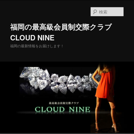
メ
イ
検
ン
索
コ
福岡の最高級会員制交際クラブ
ン
テ
CLOUD NINE
ン
福岡の最新情報をお届けします！
ツ
へ
移
動