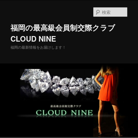
メ
イ
検
ン
索
コ
福岡の最高級会員制交際クラブ
ン
テ
CLOUD NINE
ン
福岡の最新情報をお届けします！
ツ
へ
移
動