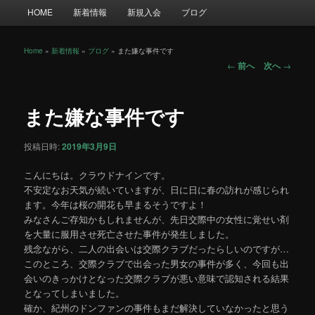
メ
HOME
新着情報
新規入会
ブログ
イ
ン
メ
Home
»
新着情報
»
ブログ
»
また嫌な事件です
投
ニ
←
前へ
次へ
→
稿
ュ
ナ
ー
ビ
また嫌な事件です
ゲ
ー
投稿日時:
2019年3月9日
シ
ョ
こんにちは。クラウドナインです。
ン
不安定なお天気が続いていますが、日に日に春の訪れが感じられ
ます。今年は桜の開花も早まるそうですよ！
みなさんご存知かもしれませんが、先日交際中の女性に覚せい剤
を大量に服用させ死亡させた事件が発生しました。
残念ながら、二人の出会いは交際クラブだったらしいのですが…
このところ、交際クラブで出会った男女の事件が多く、今回も出
会いのきっかけとなった交際クラブが悪い意味で認知される結果
となってしまいました。
確か、紀州のドンファンの事件もまだ解決していなかったと思う