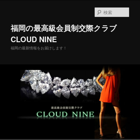
メ
イ
検
ン
索
コ
福岡の最高級会員制交際クラブ
ン
テ
CLOUD NINE
ン
福岡の最新情報をお届けします！
ツ
へ
移
動