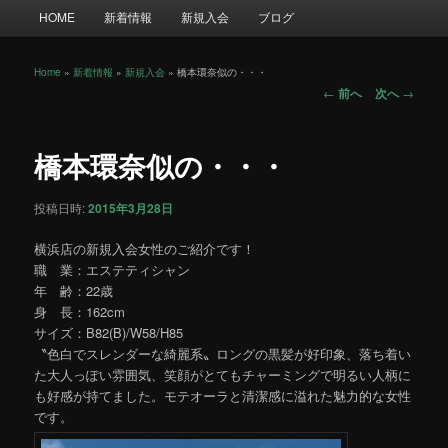
メ
HOME
新着情報
新規入会
ブログ
イ
ン
メ
Home
»
新着情報
»
新規入会
»
橋本環奈似の・・・
投
ニ
←
前へ
次へ
→
稿
ュ
ナ
ー
ビ
橋本環奈似の・・・
ゲ
ー
投稿日時:
2015年3月28日
シ
ョ
横浜店の新規入会女性のご紹介です！
ン
職 業：エステティシャン
年 齢：22歳
身 長：162cm
サイズ：B82(B)/W58/H85
〝色白でスレンダーな綺麗系〟ロングの黒髪が好印象、落ち着い
た大人っぽい雰囲気、笑顔がとてもチャーミングで明るい人柄に
も好感が持てました。モテオーラと清潔感に溢れた魅力的な女性
です。