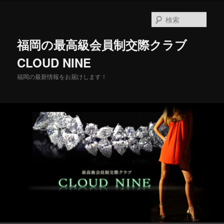
メ
イ
検
ン
索
コ
福岡の最高級会員制交際クラブ
ン
テ
CLOUD NINE
ン
福岡の最新情報をお届けします！
ツ
へ
移
動