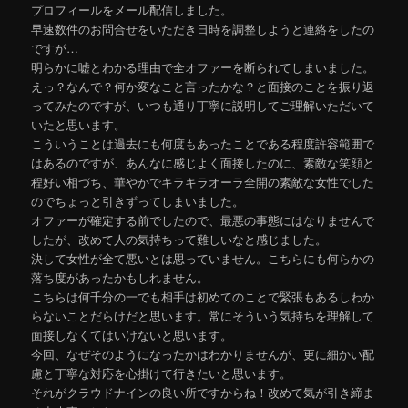
プロフィールをメール配信しました。
早速数件のお問合せをいただき日時を調整しようと連絡をしたの
ですが…
明らかに嘘とわかる理由で全オファーを断られてしまいました。
えっ？なんで？何か変なこと言ったかな？と面接のことを振り返
ってみたのですが、いつも通り丁寧に説明してご理解いただいて
いたと思います。
こういうことは過去にも何度もあったことである程度許容範囲で
はあるのですが、あんなに感じよく面接したのに、素敵な笑顔と
程好い相づち、華やかでキラキラオーラ全開の素敵な女性でした
のでちょっと引きずってしまいました。
オファーが確定する前でしたので、最悪の事態にはなりませんで
したが、改めて人の気持ちって難しいなと感じました。
決して女性が全て悪いとは思っていません。こちらにも何らかの
落ち度があったかもしれません。
こちらは何千分の一でも相手は初めてのことで緊張もあるしわか
らないことだらけだと思います。常にそういう気持ちを理解して
面接しなくてはいけないと思います。
今回、なぜそのようになったかはわかりませんが、更に細かい配
慮と丁寧な対応を心掛けて行きたいと思います。
それがクラウドナインの良い所ですからね！改めて気が引き締ま