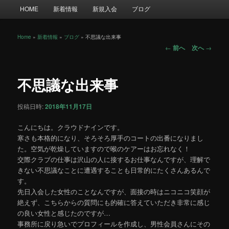
メ
HOME
新着情報
新規入会
ブログ
イ
ン
メ
Home
»
新着情報
»
ブログ
»
不思議な出来事
投
ニ
←
前へ
次へ
→
稿
ュ
ナ
ー
ビ
不思議な出来事
ゲ
ー
投稿日時:
2018年11月17日
シ
ョ
こんにちは。クラウドナインです。
ン
寒さも本格的になり、そろそろ厚手のコートの出番になりまし
た。空気が乾燥していますので喉のケアーはお忘れなく！
交際クラブの仕事は沢山の人に接するお仕事なんですが、理解で
きない不思議なことに遭遇することも日常的にたくさんあるんで
す。
先日入会した女性のことなんですが、面接の時はニコニコ笑顔が
絶えず、こちらからの質問にも的確に答えていただき非常に感じ
の良い女性と感じたのですが…
事務所に戻り急いでプロフィールを作成し、男性会員さんにその