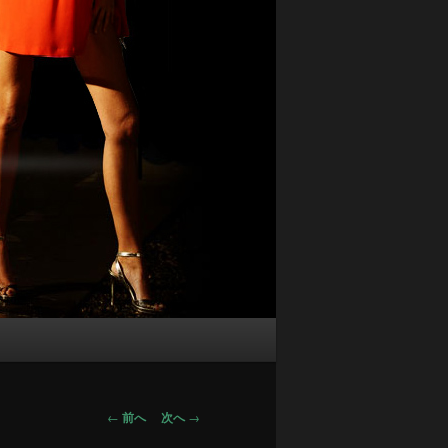
投
←
前へ
次へ
→
稿