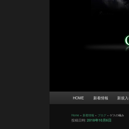
メ
HOME
新着情報
新規入
イ
ン
メ
Home
»
新着情報
»
ブログ
»
ゲスの極み
投稿日時:
2018年10月6日
ニ