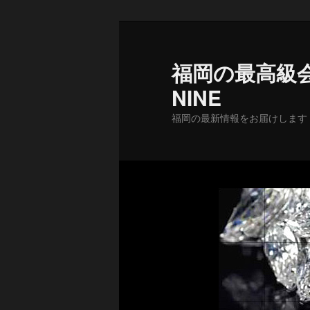
メ
イ
ン
福岡の最高級会
コ
NINE
ン
テ
福岡の最新情報をお届けします
ン
ツ
へ
移
動