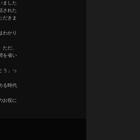
いました
話された
ただきま
はわかり
。ただ、
間を省い
とう」っ
める時代
のお役に