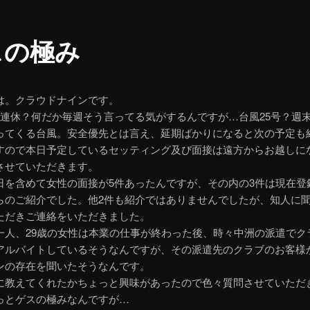
スの極み
は。クラウドナインです。
3連休？何だか毎週そう言ってる気がするんですが…台風25号？週
ってくる台風。安全優先とは言え、延期ばかりになると次の予定も
すので本日予定しているセッティング及び面接は遠方からお越しに
させていただきます。
日を含めて女性の面接が5件あったんですが、その内の3件は現在登
らのご紹介でした。他2件も紹介ではありませんでしたが、知人に聞
ただきご連絡をいただきました。
一人、29歳の女性は本業の仕事が終わった後、時々中洲の派遣でク
アルバイトしているそうなんですが、その派遣先のクラブのお客様
ンの存在を聞いたそうなんです。
に教えてくれたかちょっと興味があったので色々質問させていただ
っとゲスの極みなんですが…