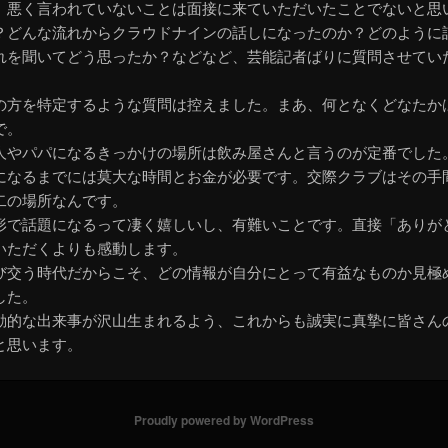
、悪く言われていないことは面接に来ていただいたことでないと思
？どんな流れからクラウドナインの話しになったのか？どのように
れを聞いてどう思ったか？などなど、芸能記者ばりに質問させてい
の方を特定するような質問は控えました。まあ、何となくどなたか
で。
人やパパになるきっかけの場所は飲み屋さんと言うのが定番でした
になるまでには莫大な時間とお金が必要です。交際クラブはその手
二の場所なんです。
形で話題になるって凄く嬉しいし、有難いことです。直接「ありが
いただくよりも感動します。
び交う時代だからこそ、どの情報が自分にとって有益なものか見極
した。
動的な出来事が沢山生まれるよう、これからも誠実に真摯に皆さん
と思います。
Proudly powered by WordPress