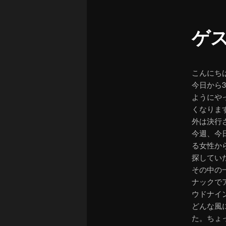
ュ
ー
ゲ
こんにち
今日から
ようにや
くなりま
外は決行
今週、今
る女性か
探してい
その中の
ナックで
ウドナイ
どんな風
た。ちょ