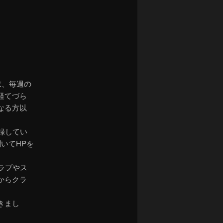
ナ
ビ
ゲ
ー
シ
ョ
ン
末、毎週の
経てづら
なる方以
録してい
いてHPを
ラブやス
からクラ
きまし