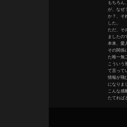
もちろん
が、なぜ
か？、そ
した。
ただ、そ
ましたの
本来、愛
その関係
た唯一無
こういう
て言って
情報が飛
になりま
こんな感
たてれば