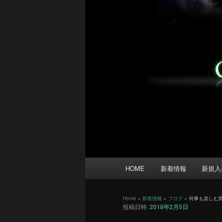
メ
HOME
新着情報
新規入
イ
ン
メ
Home
»
新着情報
»
ブログ
»
何事も楽しむ
投稿日時:
2018年2月5日
ニ