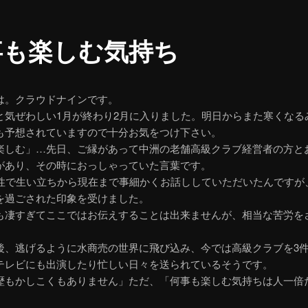
事も楽しむ気持ち
は。クラウドナインです。
と気ぜわしい1月が終わり2月に入りました。明日からまた寒くなる
も予想されていますので十分お気をつけ下さい。
楽しむ」…先日、ご縁があって中洲の老舗高級クラブ経営者の方と
があり、その時におっしゃっていた言葉です。
女性で生い立ちから現在まで事細かくお話ししていただいたんですが
を過ごされた印象を受けました。
も凄すぎてここではお伝えすることは出来ませんが、相当な苦労を
後、逃げるように水商売の世界に飛び込み、今では高級クラブを3
テレビにも出演したり忙しい日々を送られているそうです。
歴もかしこくもありません」ただ、「何事も楽しむ気持ちは人一倍