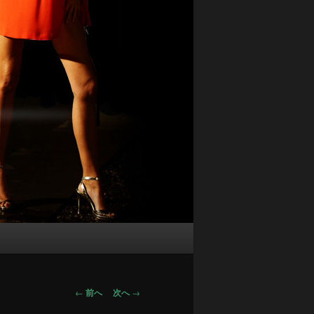
投
←
前へ
次へ
→
稿