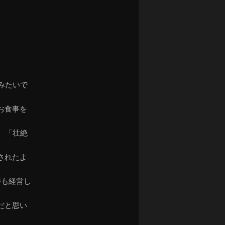
ナ
ビ
ゲ
ー
シ
ョ
ン
みたいで
お食事を
、「壮絶
されたよ
件も経営し
だと思い