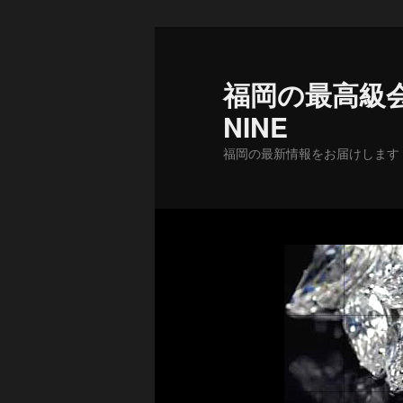
メ
イ
ン
福岡の最高級会
コ
NINE
ン
テ
福岡の最新情報をお届けします
ン
ツ
へ
移
動