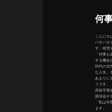
ュ
ー
何
こんにち
バタバタ
す。積雪
「何事も
する機会
50代の
な人生」
あまりに
うです。
高校卒業
講演会や
「私は学
ます」