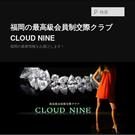
メ
イ
検
ン
索
コ
福岡の最高級会員制交際クラブ
ン
テ
CLOUD NINE
ン
福岡の最新情報をお届けします！
ツ
へ
移
動