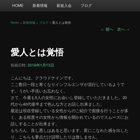
メ
HOME
新着情報
新規入会
ブログ
イ
ン
メ
Home
»
新着情報
»
ブログ
»
愛人とは覚悟
投
ニ
←
前へ
次へ
→
稿
ュ
ナ
ー
ビ
愛人とは覚悟
ゲ
ー
投稿日時:
2018年1月13日
シ
ョ
こんにちは。クラウドナインです。
ン
ここ数日一段と寒くなりインフルエンザが流行しているようで
す。うがい手洗いお忘れなく。
さて、今週も5人の女性にお会いし登録していただきました。20
代から40代後半まで色んな方とお話し出来ました。
最近は現在登録している女性からのご紹介で面接を行うことが多
く、ある程度その女性から情報を聞かれているのでスムーズにお
話しすることが出来ます。
もちろん、良し悪しはあると思います。変にこなれた感を出した
り、こちらも要点だけ説明したりは致しません。