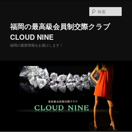
メ
イ
検
ン
索
コ
福岡の最高級会員制交際クラブ
ン
テ
CLOUD NINE
ン
福岡の最新情報をお届けします！
ツ
へ
移
動