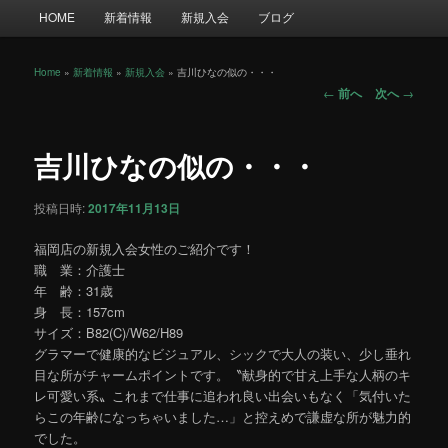
メ
HOME
新着情報
新規入会
ブログ
イ
ン
メ
Home
»
新着情報
»
新規入会
»
吉川ひなの似の・・・
投
ニ
←
前へ
次へ
→
稿
ュ
ナ
ー
ビ
吉川ひなの似の・・・
ゲ
ー
投稿日時:
2017年11月13日
シ
ョ
福岡店の新規入会女性のご紹介です！
ン
職 業：介護士
年 齢：31歳
身 長：157cm
サイズ：B82(C)/W62/H89
グラマーで健康的なビジュアル、シックで大人の装い、少し垂れ
目な所がチャームポイントです。〝献身的で甘え上手な人柄のキ
レ可愛い系〟これまで仕事に追われ良い出会いもなく「気付いた
らこの年齢になっちゃいました…」と控えめで謙虚な所が魅力的
でした。