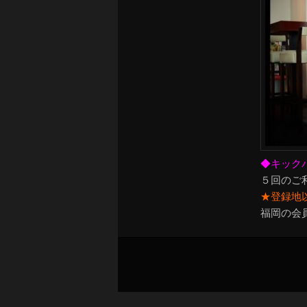
◆キック
５回のご
★登録地
福岡の会