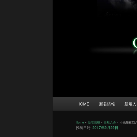
メ
HOME
新着情報
新規入
イ
ン
メ
Home
»
新着情報
»
新規入会
»
小嶋陽菜似
投稿日時:
2017年9月29日
ニ