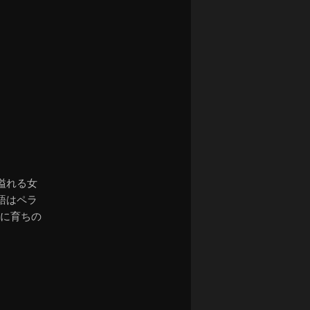
ナ
ビ
ゲ
ー
シ
ョ
ン
溢れる女
語はペラ
いに育ちの