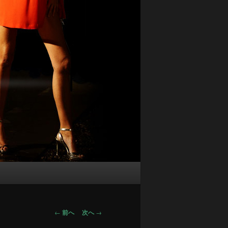
投
←
前へ
次へ
→
稿