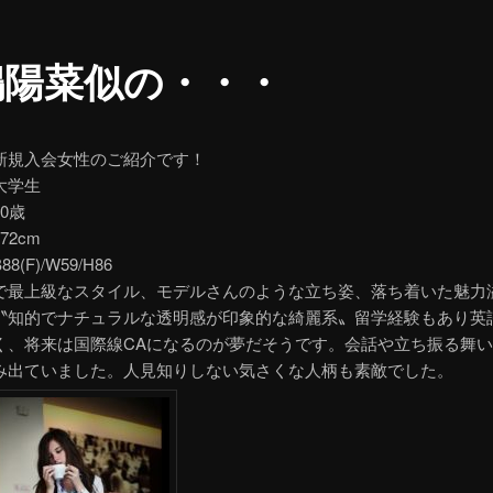
嶋陽菜似の・・・
新規入会女性のご紹介です！
大学生
0歳
72cm
(F)/W59/H86
で最上級なスタイル、モデルさんのような立ち姿、落ち着いた魅力
〝知的でナチュラルな透明感が印象的な綺麗系〟留学経験もあり英
く、将来は国際線CAになるのが夢だそうです。会話や立ち振る舞
み出ていました。人見知りしない気さくな人柄も素敵でした。