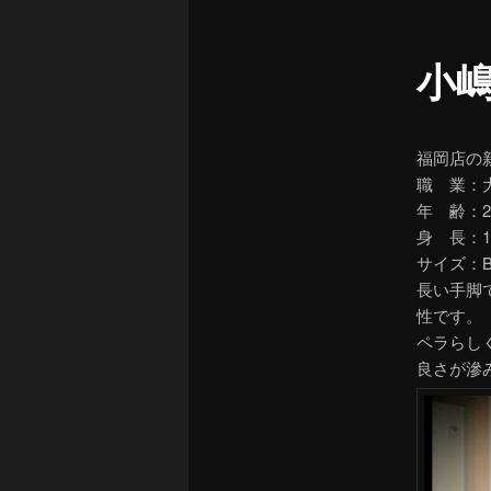
ュ
ー
小
福岡店の
職 業：
年 齢：2
身 長：1
サイズ：B88
長い手脚
性です。
ペラらし
良さが滲