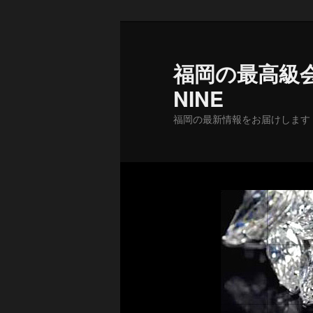
メ
イ
ン
福岡の最高級会
コ
NINE
ン
テ
福岡の最新情報をお届けします
ン
ツ
へ
移
動