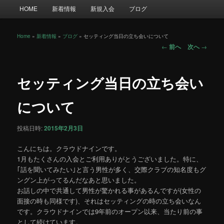
メ
HOME
新着情報
新規入会
ブログ
イ
ン
メ
Home
»
新着情報
»
ブログ
»
セッティング当日の立ち会いについて
投
ニ
←
前へ
次へ
→
稿
ュ
ナ
ー
ビ
セッティング当日の立ち会い
ゲ
ー
について
シ
ョ
投稿日時:
2015年2月3日
ン
こんにちは。クラウドナインです。
1月もたくさんの入会とご利用ありがとうございました。特に、
｢話を聞いてみたい｣と言う男性が多く、交際クラブの知名度もグ
ングン上がってるんだなあと思いました。
お話しの中で共通して男性が驚かれる事があるんですが(女性の
面接の時も同様です)、それはセッティングの時の立ち会いなん
です。クラウドナインでは9年前のオープン以来、当たり前の事
として続けています。