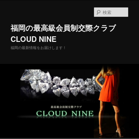
メ
イ
検
ン
索
コ
福岡の最高級会員制交際クラブ
ン
テ
CLOUD NINE
ン
福岡の最新情報をお届けします！
ツ
へ
移
動