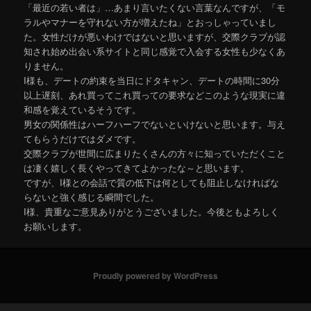
「最近の若い者は」…あまり言いたくない言葉なんですが、「モ
ラルやマナーを守れない方が増えたね」とおっしゃっていまし
た。女性だけが悪いわけではないと思いますが、交際クラブが認
知され始め出会い系サイトと同じ感覚で入会する女性も少なくあ
りません。
I様も、デートの約束を当日にドタキャン、デートの時間に30分
以上遅刻、あれ買ってこれ買っての要求などこのような現実に違
和感を覚えているそうです。
男女の関係性はハーフハーフでないといけないと思います。与え
てもらうだけではダメです。
交際クラブが世間に広まりたくさんの方々に知っていただくこと
は凄く嬉しく長くやってきてよかったな～と思います。
ですが、I様との会話で質の低下は何としても阻止しなければな
らないと強く感じる瞬間でした。
I様、貴重なご意見ありがとうございました。今後ともよろしく
お願いします。
Proudly powered by WordPress