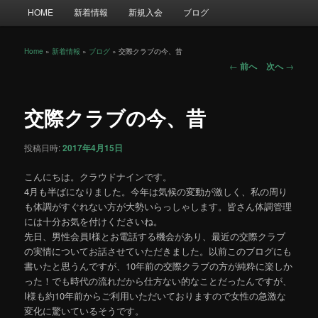
メ
HOME
新着情報
新規入会
ブログ
イ
ン
メ
Home
»
新着情報
»
ブログ
»
交際クラブの今、昔
投
ニ
←
前へ
次へ
→
稿
ュ
ナ
ー
ビ
交際クラブの今、昔
ゲ
ー
投稿日時:
2017年4月15日
シ
ョ
こんにちは。クラウドナインです。
ン
4月も半ばになりました。今年は気候の変動が激しく、私の周り
も体調がすぐれない方が大勢いらっしゃします。皆さん体調管理
には十分お気を付けくださいね。
先日、男性会員I様とお電話する機会があり、最近の交際クラブ
の実情についてお話させていただきました。以前このブログにも
書いたと思うんですが、10年前の交際クラブの方が純粋に楽しか
った！でも時代の流れだから仕方ない的なことだったんですが、
I様も約10年前からご利用いただいておりますので女性の急激な
変化に驚いているそうです。