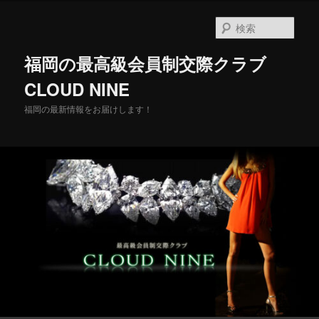
メ
イ
検
ン
索
コ
福岡の最高級会員制交際クラブ
ン
テ
CLOUD NINE
ン
福岡の最新情報をお届けします！
ツ
へ
移
動