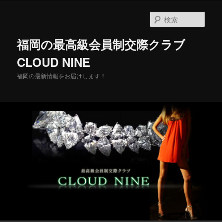
メ
イ
検
ン
索
コ
福岡の最高級会員制交際クラブ
ン
テ
CLOUD NINE
ン
福岡の最新情報をお届けします！
ツ
へ
移
動