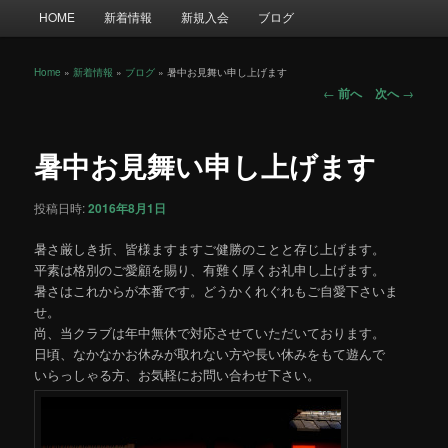
メ
HOME
新着情報
新規入会
ブログ
イ
ン
メ
Home
»
新着情報
»
ブログ
»
暑中お見舞い申し上げます
投
ニ
←
前へ
次へ
→
稿
ュ
ナ
ー
ビ
暑中お見舞い申し上げます
ゲ
ー
投稿日時:
2016年8月1日
シ
ョ
暑さ厳しき折、皆様ますますご健勝のことと存じ上げます。
ン
平素は格別のご愛顧を賜り、有難く厚くお礼申し上げます。
暑さはこれからが本番です。どうかくれぐれもご自愛下さいま
せ。
尚、当クラブは年中無休で対応させていただいております。
日頃、なかなかお休みが取れない方や長い休みをもて遊んで
いらっしゃる方、お気軽にお問い合わせ下さい。