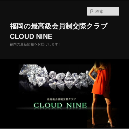
メ
イ
検
ン
索
コ
福岡の最高級会員制交際クラブ
ン
テ
CLOUD NINE
ン
福岡の最新情報をお届けします！
ツ
へ
移
動