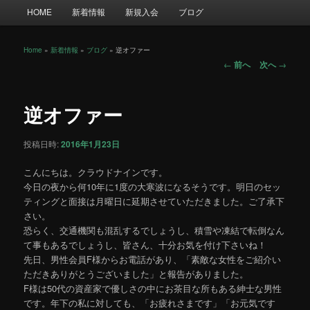
メ
HOME
新着情報
新規入会
ブログ
イ
ン
メ
Home
»
新着情報
»
ブログ
»
逆オファー
投
ニ
←
前へ
次へ
→
稿
ュ
ナ
ー
ビ
逆オファー
ゲ
ー
投稿日時:
2016年1月23日
シ
ョ
こんにちは。クラウドナインです。
ン
今日の夜から何10年に1度の大寒波になるそうです。明日のセッ
ティングと面接は月曜日に延期させていただきました。ご了承下
さい。
恐らく、交通機関も混乱するでしょうし、積雪や凍結で転倒なん
て事もあるでしょうし、皆さん、十分お気を付け下さいね！
先日、男性会員F様からお電話があり、「素敵な女性をご紹介い
ただきありがとうございました」と報告がありました。
F様は50代の資産家で優しさの中にお茶目な所もある紳士な男性
です。年下の私に対しても、「お疲れさまです」「お元気です