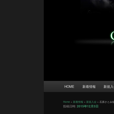
メ
HOME
新着情報
新規入
イ
ン
メ
Home
»
新着情報
»
新規入会
»
石原さとみ
投稿日時:
2015年12月3日
ニ