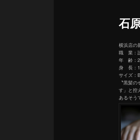
ュ
ー
石
横浜店の
職 業：
年 齢：2
身 長：1
サイズ：B85
〝黒髪の
す」と控
あるそう