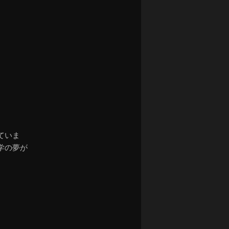
ナ
ビ
ゲ
ー
シ
ョ
ン
ていま
学の夢が