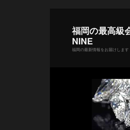
メ
イ
ン
福岡の最高級会
コ
NINE
ン
テ
福岡の最新情報をお届けします
ン
ツ
へ
移
動