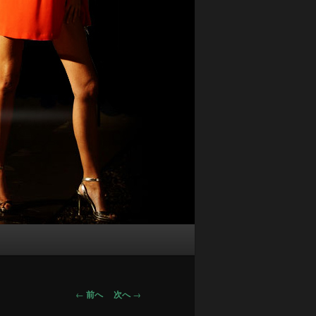
投
←
前へ
次へ
→
稿