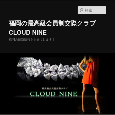
メ
イ
検
ン
索
コ
福岡の最高級会員制交際クラブ
ン
テ
CLOUD NINE
ン
福岡の最新情報をお届けします！
ツ
へ
移
動