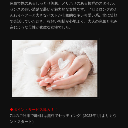
色白で艶のあるしっとり美肌、メリハリのある抜群のスタイル、
センスの良い清楚な装いが魅力的な女性です。〝セミロングのふ
んわりヘアーと大きなバストが印象的なキレ可愛い系〟常に笑顔
で会話していただき、程好い相槌が心地よく、大人の色気と包み
込むような母性が素敵な女性でした。
◆ポイントサービス導入！！
7回のご利用で8回目は無料でセッティング（2023年1月よりカウ
ントスタート）