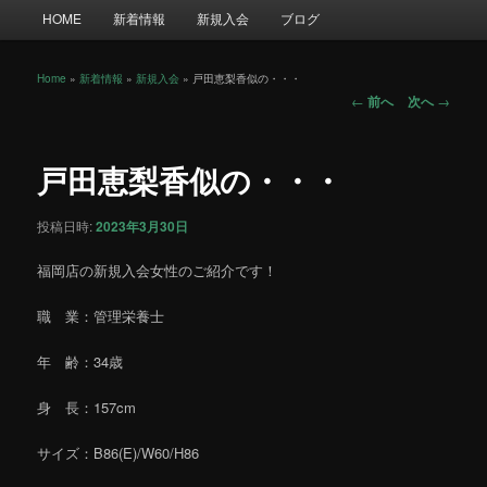
メ
HOME
新着情報
新規入会
ブログ
イ
ン
メ
Home
»
新着情報
»
新規入会
»
戸田恵梨香似の・・・
投
ニ
←
前へ
次へ
→
稿
ュ
ナ
ー
ビ
戸田恵梨香似の・・・
ゲ
ー
投稿日時:
2023年3月30日
シ
ョ
福岡店の新規入会女性のご紹介です！
ン
職 業：管理栄養士
年 齢：34歳
身 長：157cm
サイズ：B86(E)/W60/H86