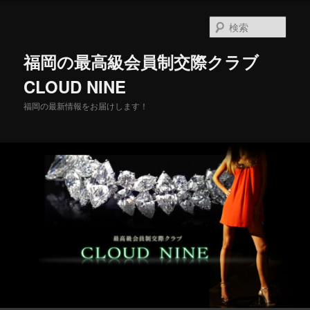
メ
イ
検
ン
索
コ
福岡の最高級会員制交際クラブ
ン
テ
CLOUD NINE
ン
福岡の最新情報をお届けします！
ツ
へ
移
動