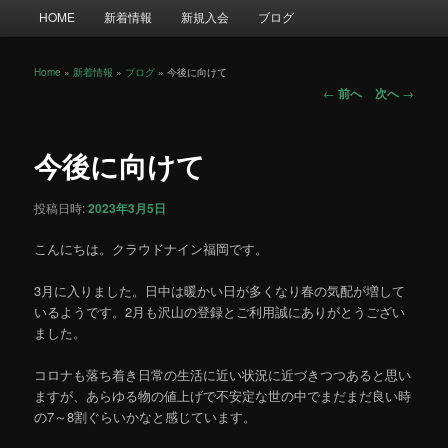
メ
HOME
新着情報
新規入会
ブログ
イ
ン
メ
Home
»
新着情報
»
ブログ
»
今後に向けて
投
ニ
←
前へ
次へ
→
稿
ュ
ナ
ー
ビ
今後に向けて
ゲ
ー
投稿日時:
2023年3月5日
シ
ョ
こんにちは。クラウドナイン福岡です。
ン
3月に入りました。日中は暖かい日が多くなり春の気配が増して
いるようです。2月も沢山の登録とご利用誠にありがとうござい
ました。
コロナも落ち着き日常の生活に近い状況に近づきつつあると思い
ますが、あらゆる物の値上げで不安定な世の中でまだまだ良い時
の7～8割ぐらいかなと感じています。