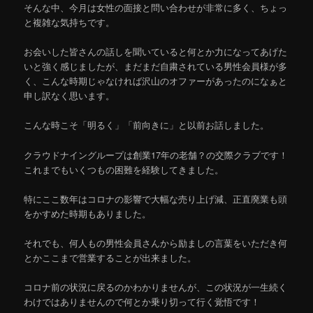
そんな中、今月は女性の面接と問い合わせが非常に多く、ちょっ
と複雑な気持ちです。
お会いした皆さんの話しを聞いていると何とか力になってあげた
いと強く感じましたが、まだまだ自粛されている男性会員様が多
く、こんな時期じゃなければ沢山のオファーがあったのになぁと
申し訳なく思います。
こんな時こそ「明るく」「前向きに」と以前お話しました。
クラウドナイングループは創業17年の老舗？の交際クラブです！
これまでもいくつもの困難を経験してきました。
特にここ数年はコロナの影響で大幅な売り上げ減、正直廃業も頭
をかすめた時期もありました。
それでも、何人もの男性会員さんから励ましの言葉をいただき何
とかここまで営業することが出来ました。
コロナ前の状況に戻るのかわかりませんが、この状況が一生続く
わけではありませんので何とか乗り切って行く覚悟です！