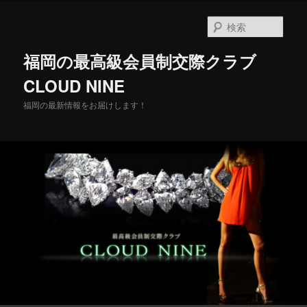
メ
イ
検
ン
索
コ
福岡の最高級会員制交際クラブ
ン
テ
CLOUD NINE
ン
福岡の最新情報をお届けします！
ツ
へ
移
動