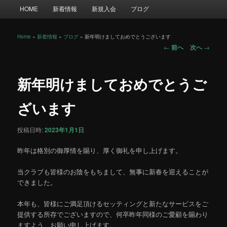
メ
HOME
新着情報
新規入会
ブログ
イ
ン
メ
Home
»
新着情報
»
ブログ
»
新年明けましておめでとうございます
投
ニ
←
前へ
次へ
→
稿
ュ
ナ
ー
ビ
新年明けましておめでとうご
ゲ
ー
ざいます
シ
ョ
投稿日時:
2023年1月1日
ン
昨年は格別の御厚情を賜り、厚く御礼を申し上げます。
当クラブも皆様のお陰をもちまして、無事に新春を迎えることが
できました。
本年も、皆様にご満足頂けるセッティングと新たなサービスをご
提供する所存でございますので、何卒昨年同様のご愛顧を賜わり
ますよう、お願い申し上げます。