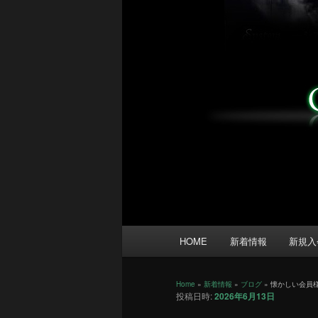
メ
HOME
新着情報
新規入
イ
ン
メ
Home
»
新着情報
»
ブログ
»
懐かしい会員
投稿日時:
2026年6月13日
ニ