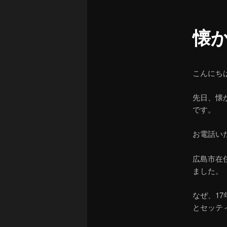
ュ
ー
懐
こんにち
先日、懐
です。
お電話い
広島市在
ました。
なぜ、1
とセッテ