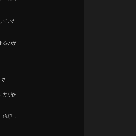
していた
来るのが
。
リで…
い方が多
、信頼し