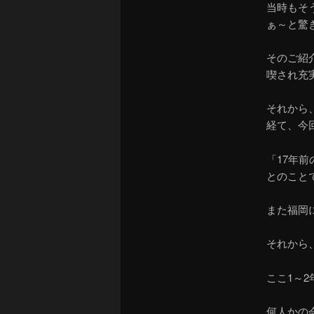
当時もそ
ぁ～と驚
そのご紹
喫され充
それから
経て、今
「17年
とのこと
また福岡
それから
ここ1～
何人かの