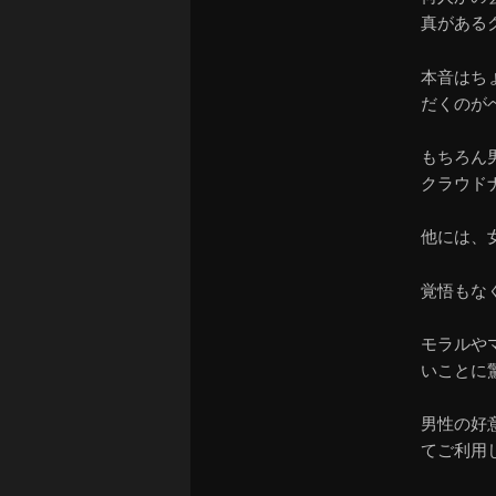
真がある
本音はち
だくのが
もちろん
クラウド
他には、
覚悟もな
モラルや
いことに
男性の好
てご利用