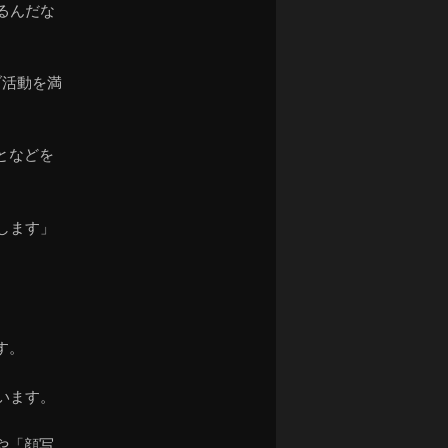
るんだな
ブ活動を満
となどを
します」
す。
います。
や「顔写