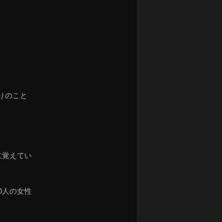
ナ
ビ
ゲ
ー
シ
ョ
ン
りのこと
に覚えてい
0人の女性