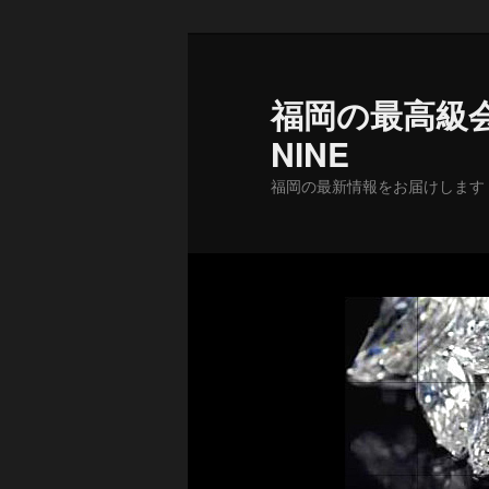
メ
イ
ン
福岡の最高級会
コ
NINE
ン
テ
福岡の最新情報をお届けします
ン
ツ
へ
移
動