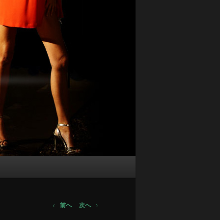
投
←
前へ
次へ
→
稿