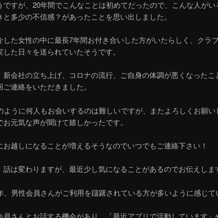
うですが、20年間でこんなことは初めてだったので、こんな人がい
きと多少の不信感？があったことを思い出しました。
介した女性の中に最長7年間お付き合いした方がいたらしく、クラ
実した日々を送られていたそうです。
、新会社の立ち上げ、コロナの流行、ご自身の体調が悪くなったこ
回ご連絡をいただきました。
前のように何人もお会いするのは難しいですが、またよろしくお願い
でお元気な声が聞けて嬉しかったです。
にお越しになることが増えるそうなのでいつでもご連絡下さい！
、話は変わりますが、最近少し気になることがあるのでお伝えしま
2年、男性会員さんがご利用を躊躇されている方が多いように感じて
会員さんとお話する機会があり、「最近アプリで活動しています」