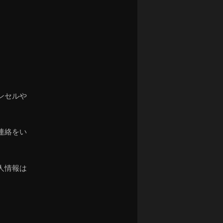
ナ
ビ
ゲ
ー
シ
ョ
ン
ンセルや
連絡をい
人情報は