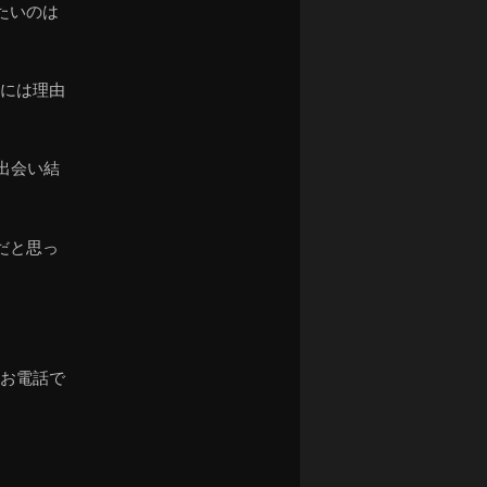
たいのは
こには理由
出会い結
だと思っ
やお電話で