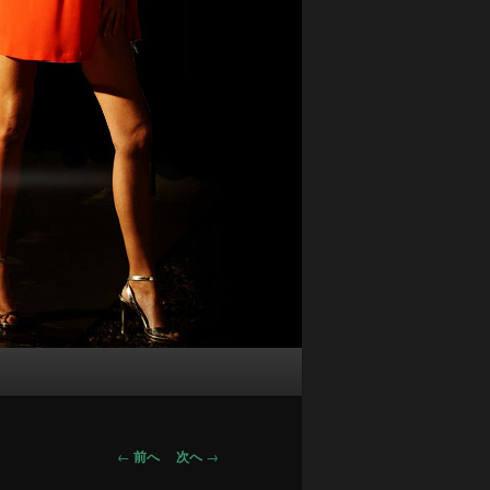
投
←
前へ
次へ
→
稿