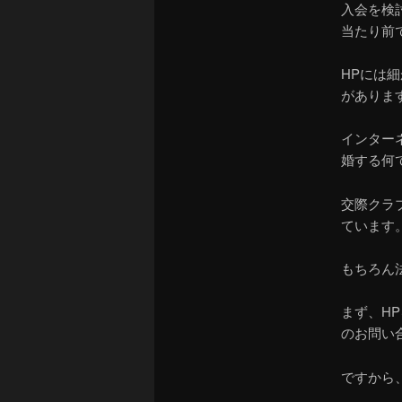
入会を検
当たり前
HPには
がありま
インター
婚する何
交際クラ
ています
もちろん
まず、H
のお問い
ですから