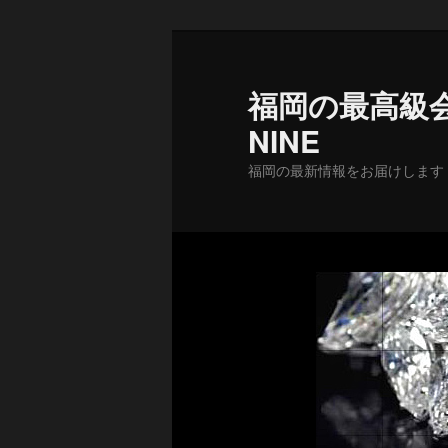
メ
イ
ン
福岡の最高級会
コ
NINE
ン
テ
福岡の最新情報をお届けします
ン
ツ
へ
移
動