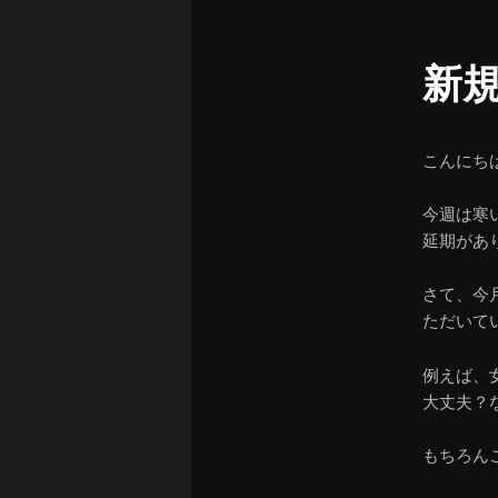
ュ
ー
新
こんにち
今週は寒
延期があ
さて、今
ただいて
例えば、
大丈夫？
もちろん