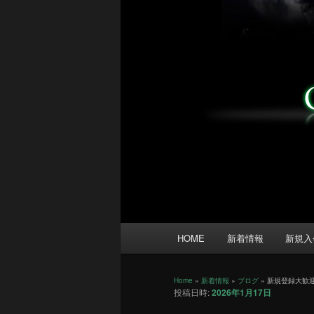
メ
HOME
新着情報
新規入
イ
ン
メ
Home
»
新着情報
»
ブログ
»
新規登録大歓
投稿日時:
2026年1月17日
ニ