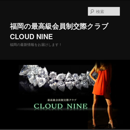
メ
イ
検
ン
索
コ
福岡の最高級会員制交際クラブ
ン
テ
CLOUD NINE
ン
福岡の最新情報をお届けします！
ツ
へ
移
動