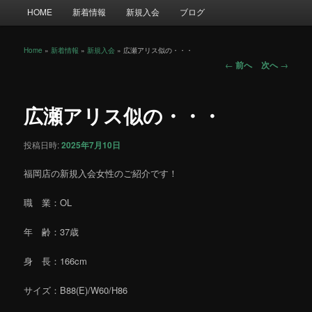
メ
HOME
新着情報
新規入会
ブログ
イ
ン
メ
Home
»
新着情報
»
新規入会
»
広瀬アリス似の・・・
投
ニ
←
前へ
次へ
→
稿
ュ
ナ
ー
ビ
広瀬アリス似の・・・
ゲ
ー
投稿日時:
2025年7月10日
シ
ョ
福岡店の新規入会女性のご紹介です！
ン
職 業：OL
年 齢：37歳
身 長：166cm
サイズ：B88(E)/W60/H86