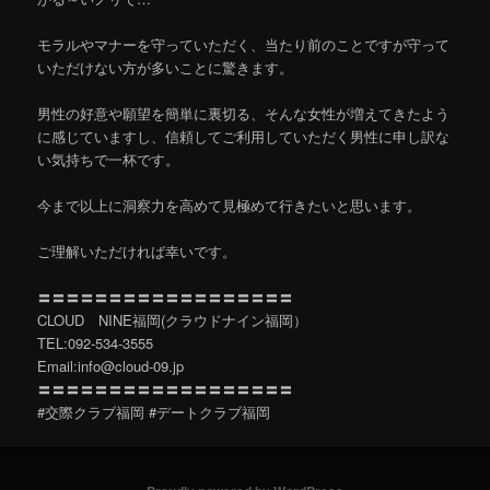
モラルやマナーを守っていただく、当たり前のことですが守って
いただけない方が多いことに驚きます。
男性の好意や願望を簡単に裏切る、そんな女性が増えてきたよう
に感じていますし、信頼してご利用していただく男性に申し訳な
い気持ちで一杯です。
今まで以上に洞察力を高めて見極めて行きたいと思います。
ご理解いただければ幸いです。
〓〓〓〓〓〓〓〓〓〓〓〓〓〓〓〓〓〓
CLOUD NINE福岡(クラウドナイン福岡）
TEL:092-534-3555
Email:info@cloud-09.jp
〓〓〓〓〓〓〓〓〓〓〓〓〓〓〓〓〓〓
#交際クラブ福岡 #デートクラブ福岡