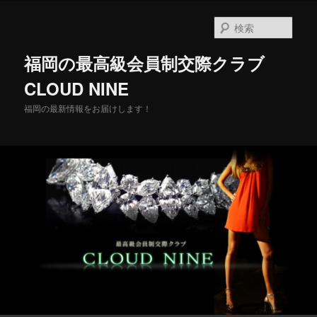
メ
イ
検
ン
索
コ
福岡の最高級会員制交際クラブ
ン
テ
CLOUD NINE
ン
福岡の最新情報をお届けします！
ツ
へ
移
動