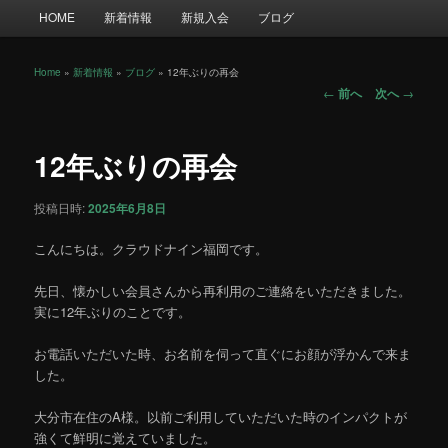
メ
HOME
新着情報
新規入会
ブログ
イ
ン
メ
Home
»
新着情報
»
ブログ
»
12年ぶりの再会
投
ニ
←
前へ
次へ
→
稿
ュ
ナ
ー
ビ
12年ぶりの再会
ゲ
ー
投稿日時:
2025年6月8日
シ
ョ
こんにちは。クラウドナイン福岡です。
ン
先日、懐かしい会員さんから再利用のご連絡をいただきました。
実に12年ぶりのことです。
お電話いただいた時、お名前を伺って直ぐにお顔が浮かんで来ま
した。
大分市在住のA様。以前ご利用していただいた時のインパクトが
強くて鮮明に覚えていました。