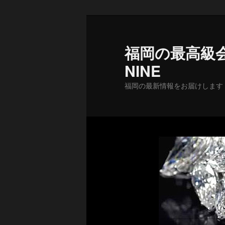
メ
イ
ン
福岡の最高級会
コ
NINE
ン
テ
福岡の最新情報をお届けします
ン
ツ
へ
移
動