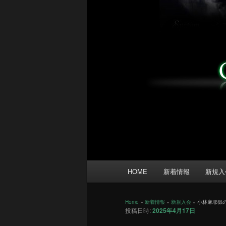
メ
HOME
新着情報
新規入
イ
ン
メ
Home
»
新着情報
»
新規入会
»
小林麻耶似
投稿日時:
2025年4月17日
ニ