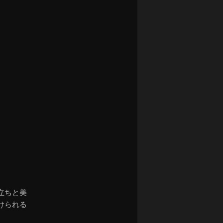
ナ
ビ
ゲ
ー
シ
ョ
ン
立ちと美
けられる