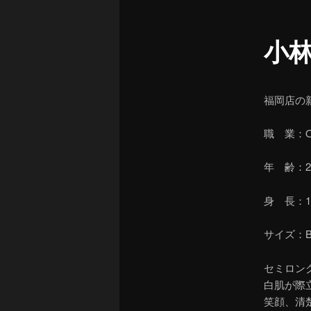
ュ
ー
小
福岡店の
職 業：O
年 齢：2
身 長：1
サイズ：B87
セミロン
白肌が際
笑顔、清