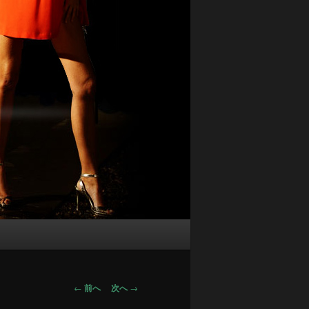
投
←
前へ
次へ
→
稿